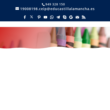
949 328 150
19008198.ceip@educastillalamancha.es