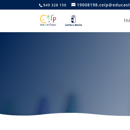
19008198.ceip@educast
949 328 150
In