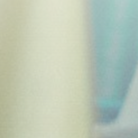
Contraseña
*
Mantenerme conectado
¿Has olvidado tu contraseña?
El CEIP LAS CASTILLAS garantiza que ha implementado
políticas técnicas y organizativas apropiadas para aplicar
las medidas de seguridad que establecen el GDPR.