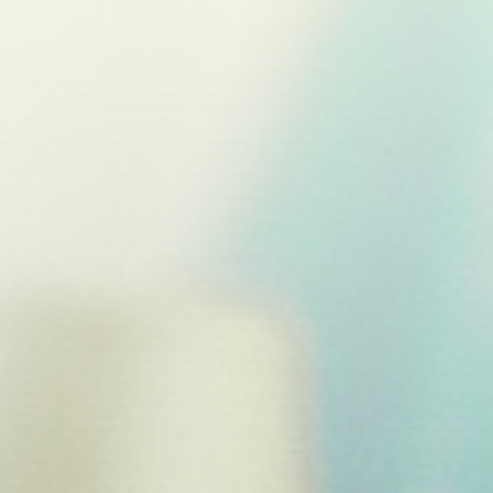
Código Postal:
19174 (Parque de Las Castillas)
Provincia:
Guadalajara
Email:
19008198.ceip@educastillalamancha.es
Teléfono:
949 328 150
Fax:
949 328 156
Página Web:
www.ceiplascastillas.com
La relación entre la familia y el centro educativo es
fundamental para realizar una labor conjunta y eficaz, que
implique un diálogo permanente, secuencial y periódico
entre ambas instituciones. En el CEIP Las Castillas, siempre
buscamos la mejor y mayor comunicación posible entre el
profesorado y las familias de nuestros alumnos.
Acceder
Usuario o Correo electrónico
*