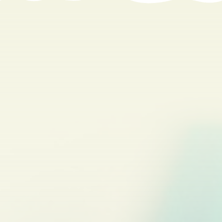
CEIP Las Castillas
Dirección:
Calle Río Jarama, S/N.
Municipio:
Torrejón del Rey